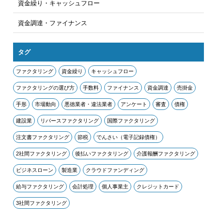
資金繰り・キャッシュフロー
資金調達・ファイナンス
タグ
ファクタリング
資金繰り
キャッシュフロー
ファクタリングの選び方
手数料
ファイナンス
資金調達
売掛金
手形
市場動向
悪徳業者・違法業者
アンケート
審査
債権
建設業
リバースファクタリング
国際ファクタリング
注文書ファクタリング
節税
でんさい（電子記録債権）
2社間ファクタリング
後払いファクタリング
介護報酬ファクタリング
ビジネスローン
製造業
クラウドファンディング
給与ファクタリング
会計処理
個人事業主
クレジットカード
3社間ファクタリング