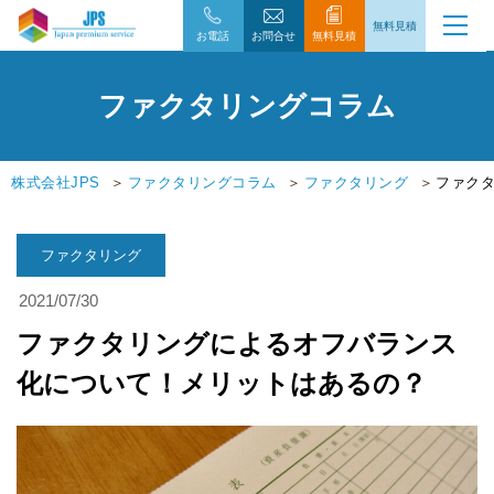
無料見積
お電話
お問合せ
無料見積
ファクタリングコラム
株式会社JPS
ファクタリングコラム
ファクタリング
ファク
ファクタリング
2021/07/30
ファクタリングによるオフバランス
化について！メリットはあるの？